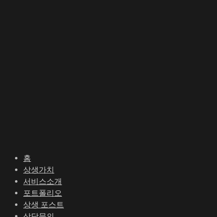
콘
포
텐
스
츠
트
로
탐
건
색
너
뛰
기
홈
상생가치
서비스소개
포트폴리오
상생 포스트
상담문의