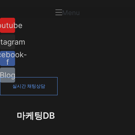
콘
텐
Menu
츠
outube
로
건
너
stagram
뛰
cebook-
기
f
Blog
실시간 채팅상담
마케팅DB