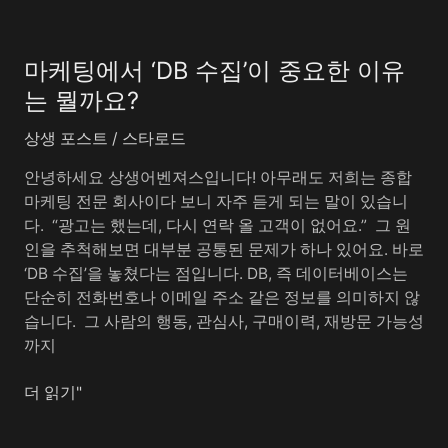
마
의
케
비
마케팅에서 ‘DB 수집’이 중요한 이유
팅
밀
에
는 뭘까요?
서
상생 포스트
/
스타로드
‘DB
수
안녕하세요 상생어벤져스입니다! 아무래도 저희는 종합
집’이
마케팅 전문 회사이다 보니 자주 듣게 되는 말이 있습니
중
다. ​ “광고는 했는데, 다시 연락 올 고객이 없어요.” ​ 그 원
요
인을 추척해보면 대부분 공통된 문제가 하나 있어요. 바로
한
‘DB 수집’을 놓쳤다는 점입니다. DB, 즉 데이터베이스는
이
단순히 전화번호나 이메일 주소 같은 정보를 의미하지 않
유
습니다. ​ 그 사람의 행동, 관심사, 구매이력, 재방문 가능성
는
까지
뭘
까
더 읽기"
요?