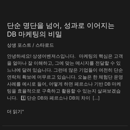
단
순
단순 명단을 넘어, 성과로 이어지는
명
단
DB 마케팅의 비밀
을
상생 포스트
/
스타로드
넘
어,
안녕하세요! 상생어벤져스입니다. ​ ​ 마케팅의 핵심은 고객
성
을 얼마나 잘 이해하고, 그에 맞는 메시지를 전달할 수 있
과
느냐에 달려 있습니다. 그런데 많은 기업들이 여전히 단순
로
연락처 확보에 머무르고 있습니다. 오늘은 한 체험단 운영
이
사례를 예시로 들어, 어떻게 하면 페르소나 기반 DB 마케
어
팅을 효율적으로 구축하고 활용할 수 있는지 살펴보겠습
지
니다. ​ ​ 1️⃣ 단순 DB와 페르소나 DB의 차이 ​ […]
는
DB
더 읽기"
마
케
팅