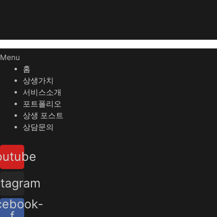
Menu
홈
상생가치
서비스소개
포트폴리오
상생 포스트
상담문의
outube
stagram
cebook-
f