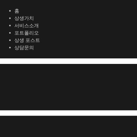
콘
텐
홈
츠
상생가치
로
서비스소개
건
포트폴리오
너
상생 포스트
뛰
상담문의
기