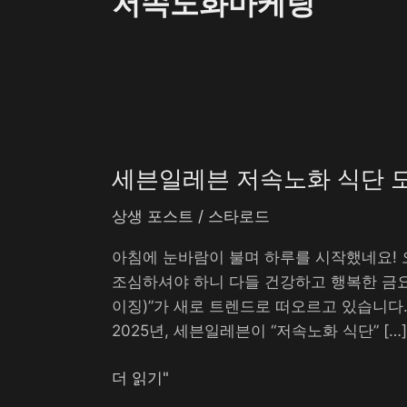
저속노화마케팅
세
븐
세븐일레븐 저속노화 식단 도
일
레
상생 포스트
/
스타로드
븐
저
아침에 눈바람이 불며 하루를 시작했네요! 
속
조심하셔야 하니 다들 건강하고 행복한 금
노
이징)”가 새로 트렌드로 떠오르고 있습니다
화
2025년, 세븐일레븐이 “저속노화 식단” […]
식
단
더 읽기"
도