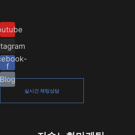
콘
텐
츠
outube
로
건
너
stagram
뛰
cebook-
기
f
Blog
실시간 채팅상담