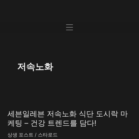
콘
텐
츠
Menu
로
건
너
뛰
기
저속노화
세
븐
세븐일레븐 저속노화 식단 도시락 마
일
레
케팅 – 건강 트렌드를 담다!
븐
상생 포스트
/
스타로드
저