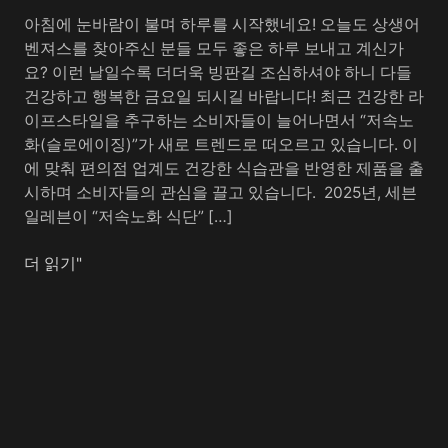
속
아침에 눈바람이 불며 하루를 시작했네요! 오늘도 상생어
노
벤져스를 찾아주신 분들 모두 좋은 하루 보내고 계신가
화
요? 이런 날일수록 더더욱 빙판길 조심하셔야 하니 다들
식
건강하고 행복한 금요일 되시길 바랍니다! 최근 건강한 라
단
이프스타일을 추구하는 소비자들이 늘어나면서 “저속노
도
화(슬로에이징)”가 새로 트렌드로 떠오르고 있습니다. 이
시
에 맞춰 편의점 업계도 건강한 식습관을 반영한 제품을 출
락
시하며 소비자들의 관심을 끌고 있습니다. ​ 2025년, 세븐
마
일레븐이 “저속노화 식단” […]
케
팅
더 읽기"
–
건
강
트
렌
드
를
담