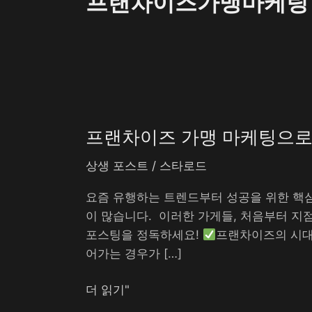
프랜차이즈가맹마케팅
프
랜
프랜차이즈 가맹 마케팅으로 
차
이
상생 포스트
/
스타로드
즈
가
요즘 유행하는 트렌드부터 성공을 위한 핵심
맹
이 많습니다. ​ 이러한 가게들, 처음부터 지
마
포스팅을 정독하세요!
프랜차이즈의 시대
케
어가는 경우가 […]
팅
으
더 읽기"
로