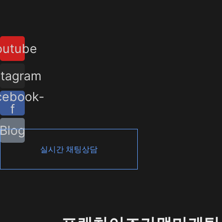
콘
텐
츠
outube
로
건
너
stagram
뛰
cebook-
기
f
Blog
실시간 채팅상담