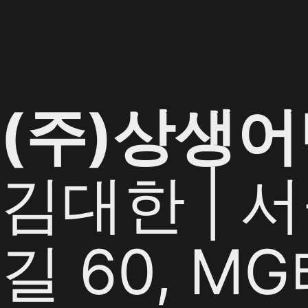
사
업
확
장
성
공
(주)상생
비
결,
상
김대한 | 
생
이
알
려
길 60, M
드
립
니
다