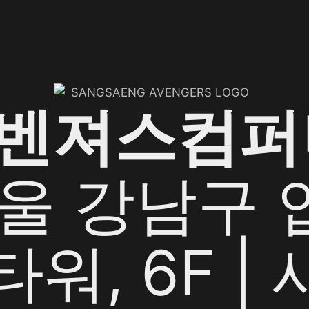
어벤져스컴퍼
서울 강남구
G타워, 6F 