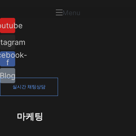
콘
포
텐
스
Menu
츠
트
outube
로
페
건
이
너
지
stagram
뛰
매
cebook-
기
김
f
Blog
실시간 채팅상담
마케팅