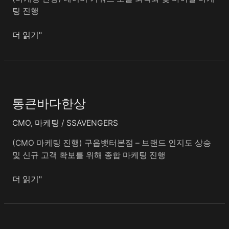
팅 진행
더 읽기"
통
큰
통큰바다한상
바
다
CMO
,
마케팅
/
SSAVENGERS
한
상
(CMO 마케팅 진행) 구읍뱃터본점 – 브랜드 인지도 상승
및 신규 고객 확보를 위해 종합 마케팅 진행
더 읽기"
앤