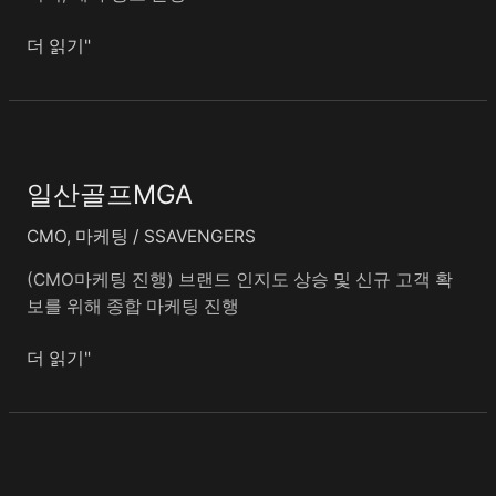
더 읽기"
일
산
일산골프MGA
골
프
CMO
,
마케팅
/
SSAVENGERS
MGA
(CMO마케팅 진행) 브랜드 인지도 상승 및 신규 고객 확
보를 위해 종합 마케팅 진행
더 읽기"
진
도