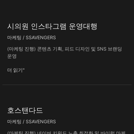
시
의
시의원 인스타그램 운영대행
원
인
마케팅
/
SSAVENGERS
스
타
(마케팅 진행) 콘텐츠 기획, 피드 디자인 및 SNS 브랜딩
그
운영
램
운
더 읽기"
영
대
행
호
스
호스탠다드
탠
다
마케팅
/
SSAVENGERS
드
(마케팅 진행) 네이버 키워드 노출 최적화 및 바이럴 마케